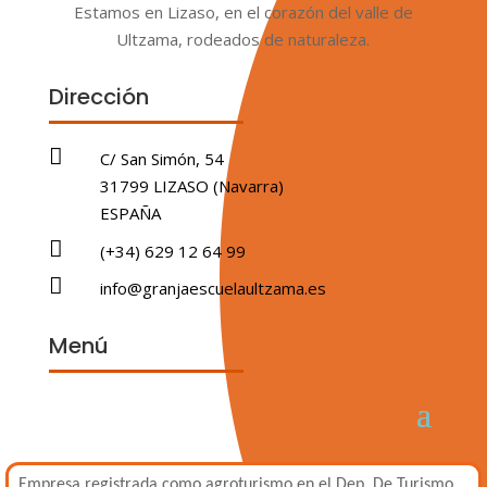
Estamos en Lizaso, en el corazón del valle de
Ultzama, rodeados de naturaleza.
Dirección

C/ San Simón, 54
31799 LIZASO (Navarra)
ESPAÑA

(+34) 629 12 64 99

info@granjaescuelaultzama.es
Menú
Empresa registrada como agroturismo en el Dep. De Turismo