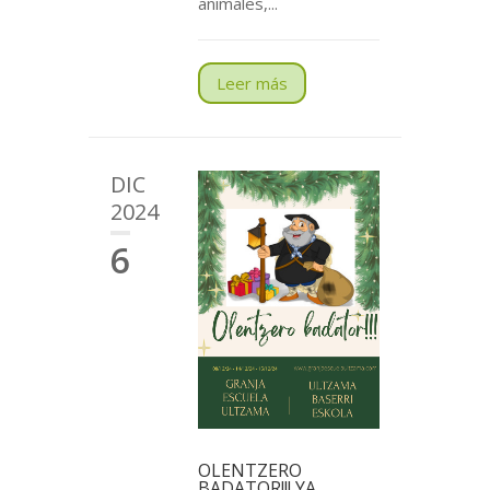
animales,...
Leer más
DIC
2024
6
OLENTZERO
BADATOR!!! YA