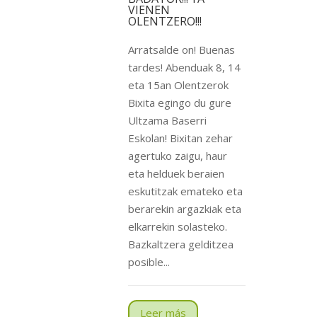
VIENEN
OLENTZERO!!!
Arratsalde on! Buenas
tardes! Abenduak 8, 14
eta 15an Olentzerok
Bixita egingo du gure
Ultzama Baserri
Eskolan! Bixitan zehar
agertuko zaigu, haur
eta helduek beraien
eskutitzak emateko eta
berarekin argazkiak eta
elkarrekin solasteko.
Bazkaltzera gelditzea
posible...
Leer más