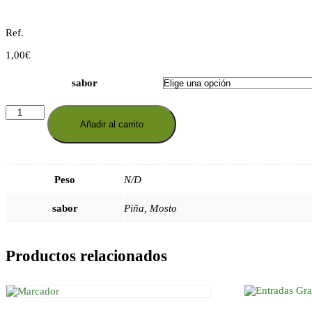
Ref.
1,00
€
sabor
Zumo
Juver
Añadir al carrito
200ml
cantidad
Peso
N/D
sabor
Piña, Mosto
Productos relacionados