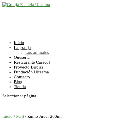
Inicio
La granja
Los animales
Quesería
Restaurante Caracol
Proyecto Birbizi
Fundación Ultzama
Contacto
Blog
Tienda
Seleccionar página
Inicio
/
POS
/ Zumo Juver 200ml