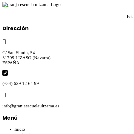
Est
Dirección

C/ San Simón, 54
31799 LIZASO (Navarra)
ESPAÑA

(+34) 629 12 64 99

info@granjaescuelaultzama.es
Menú
Inicio