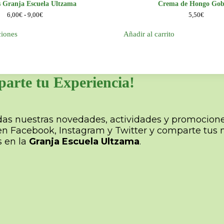
 Granja Escuela Ultzama
Crema de Hongo Gob
Rango
6,00
€
-
9,00
€
5,50
€
de
precios:
ciones
Añadir al carrito
desde
6,00€
hasta
9,00€
parte tu Experiencia!
das nuestras novedades, actividades y promocione
en Facebook, Instagram y Twitter y comparte tus 
 en la
Granja Escuela Ultzama
.