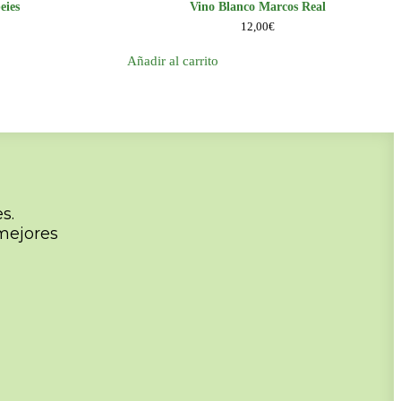
eies
Vino Blanco Marcos Real
12,00
€
Añadir al carrito
s.
mejores