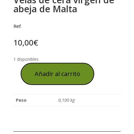
abeja de Malta
Ref.
10,00
€
1 disponibles
Añadir al carrito
Velas
de
cera
virgen
Peso
0,100 kg
de
abeja
de
Malta